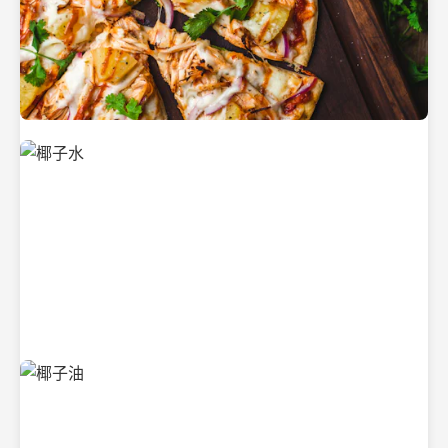
新鲜采摘的椰子
清凉解渴的椰子水