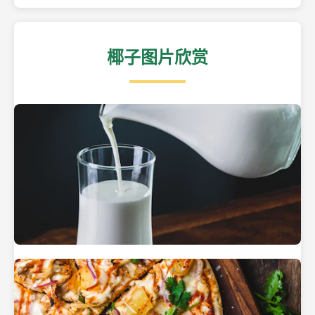
椰子图片欣赏
热带海滩上的椰子树