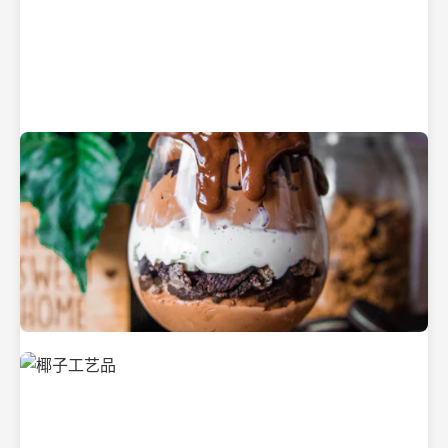
纯净的初榨椰子油
美味的椰子食品