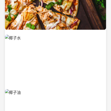
新鲜采摘的椰子
清凉解渴的椰子水