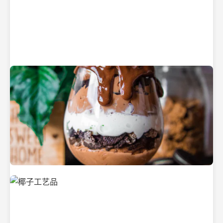
纯净的初榨椰子油
美味的椰子食品