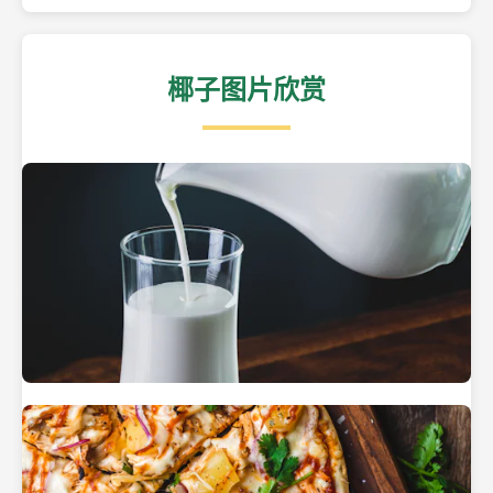
椰子图片欣赏
热带海滩上的椰子树