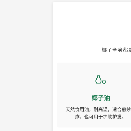
椰子全身都
🍶
椰子油
天然食用油，耐高温，适合煎炒
炸，也可用于护肤护发。