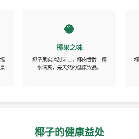
🥥
椰果之味
挺
椰子果实清甜可口，椰肉香醇，椰
椰
景
水清爽，是天然的健康饮品。
椰子的健康益处