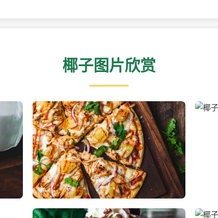
椰子图片欣赏
新鲜采摘的椰子
清凉