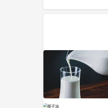
热带海滩上的椰子树