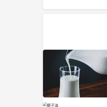
热带海滩上的椰子树