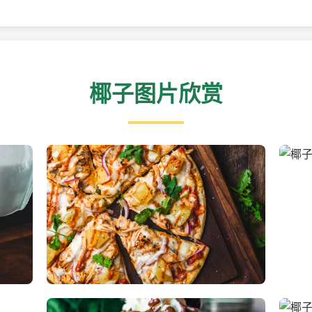
椰子图片欣赏
新鲜采摘的椰子
清凉