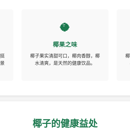
🥥
椰果之味
挺
椰子果实清甜可口，椰肉香醇，椰
椰
景
水清爽，是天然的健康饮品。
椰子的健康益处