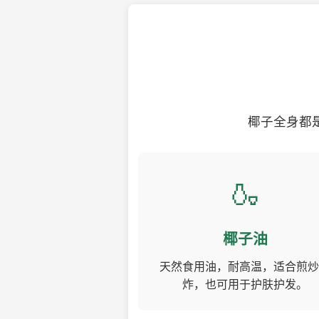
椰子全身都
🍶
椰子油
天然食用油，耐高温，适合煎炒
炸，也可用于护肤护发。