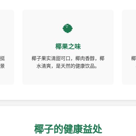
🥥
椰果之味
挺
椰子果实清甜可口，椰肉香醇，椰
椰
景
水清爽，是天然的健康饮品。
椰子的健康益处