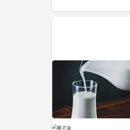
热带海滩上的椰子树