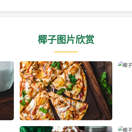
椰子图片欣赏
新鲜采摘的椰子
清凉