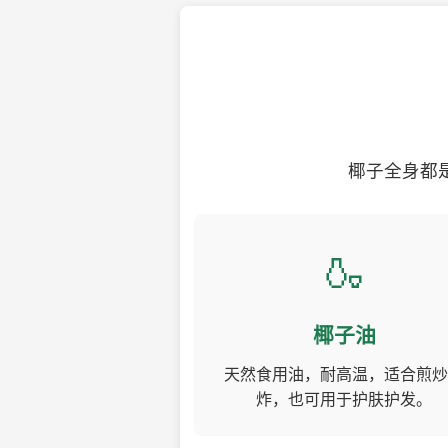
椰子全身都
🍶
椰子油
天然食用油，耐高温，适合煎炒
炸，也可用于护肤护发。