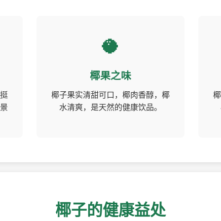
🥥
椰果之味
挺
椰子果实清甜可口，椰肉香醇，椰
椰
景
水清爽，是天然的健康饮品。
椰子的健康益处