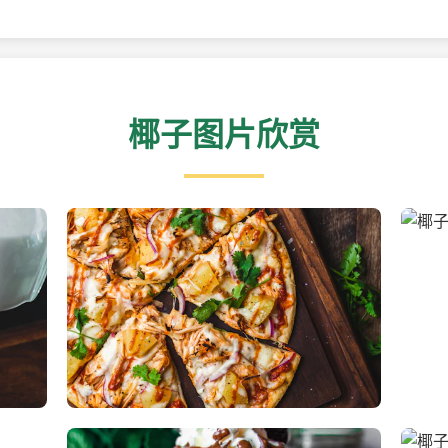
椰子图片欣赏
新鲜采摘的椰子
清凉