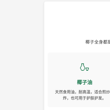
椰子全身都
🍶
椰子油
天然食用油，耐高温，适合煎炒
炸，也可用于护肤护发。