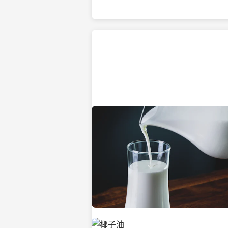
热带海滩上的椰子树