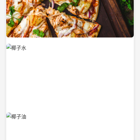
新鲜采摘的椰子
清凉解渴的椰子水