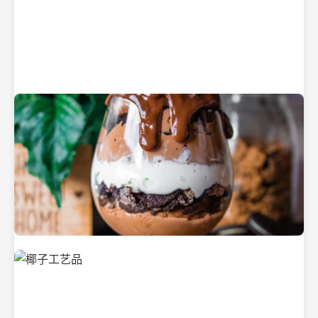
纯净的初榨椰子油
美味的椰子食品