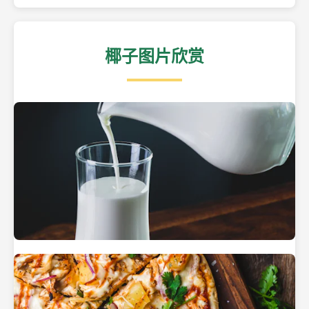
椰子图片欣赏
热带海滩上的椰子树