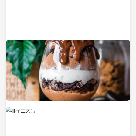
纯净的初榨椰子油
美味的椰子食品