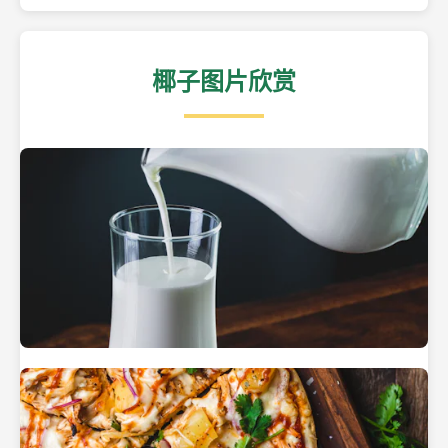
椰子图片欣赏
热带海滩上的椰子树