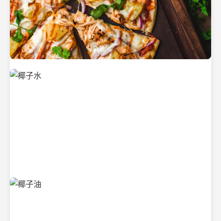
新鲜采摘的椰子
清凉解渴的椰子水