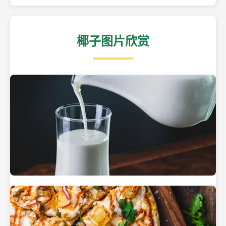
椰子图片欣赏
热带海滩上的椰子树