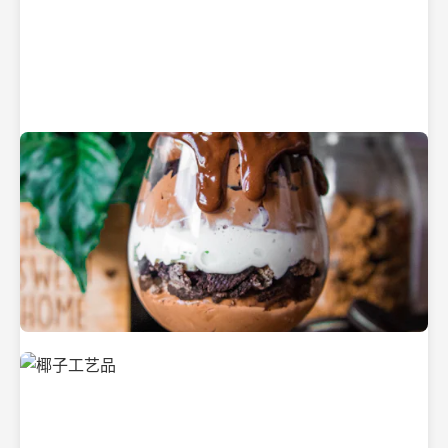
纯净的初榨椰子油
美味的椰子食品