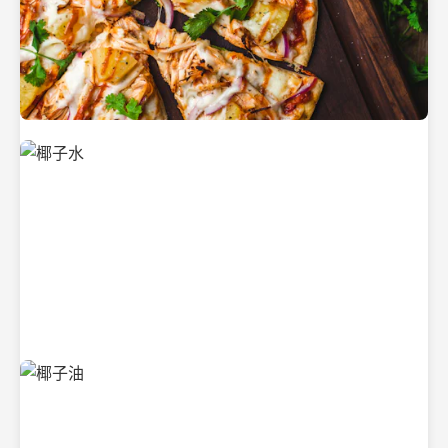
新鲜采摘的椰子
清凉解渴的椰子水