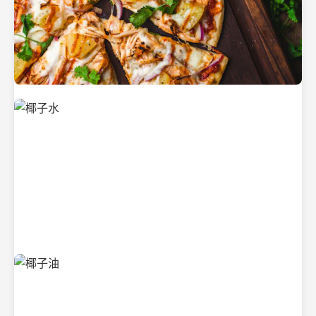
新鲜采摘的椰子
清凉解渴的椰子水