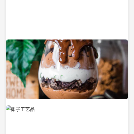
纯净的初榨椰子油
美味的椰子食品