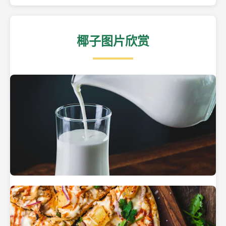
椰子图片欣赏
热带海滩上的椰子树