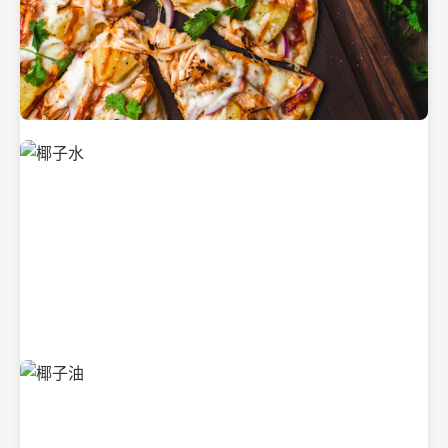
新鲜采摘的椰子
清凉解渴的椰子水