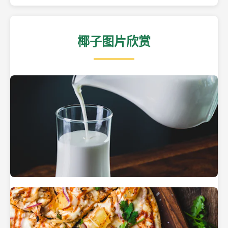
椰子图片欣赏
热带海滩上的椰子树