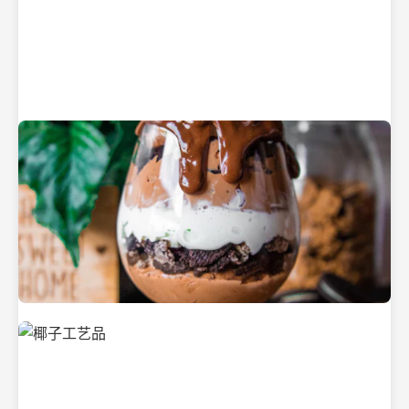
纯净的初榨椰子油
美味的椰子食品