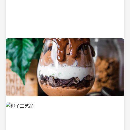
纯净的初榨椰子油
美味的椰子食品