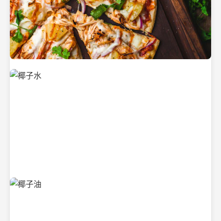
新鲜采摘的椰子
清凉解渴的椰子水