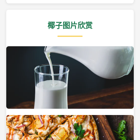
椰子图片欣赏
热带海滩上的椰子树