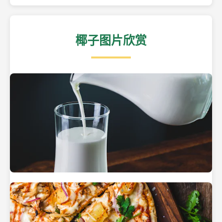
椰子图片欣赏
热带海滩上的椰子树