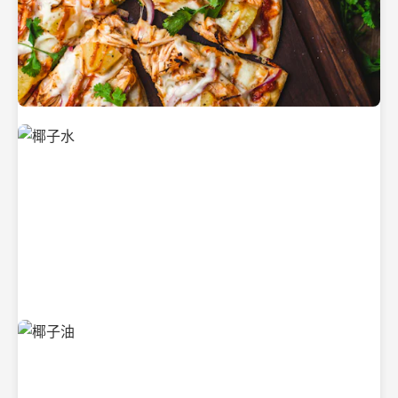
新鲜采摘的椰子
清凉解渴的椰子水