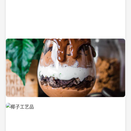
纯净的初榨椰子油
美味的椰子食品