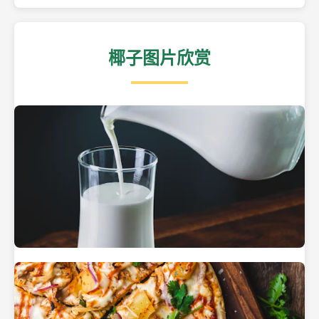
椰子图片欣赏
热带海滩上的椰子树