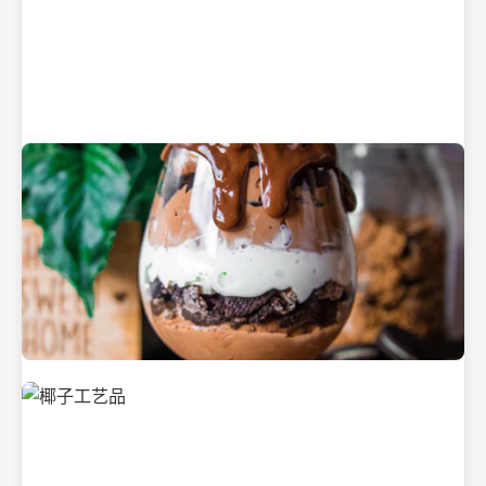
纯净的初榨椰子油
美味的椰子食品