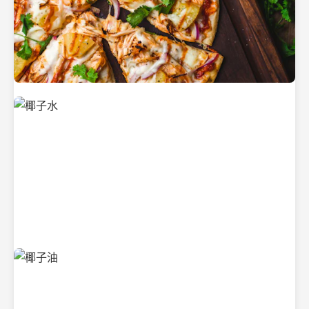
新鲜采摘的椰子
清凉解渴的椰子水