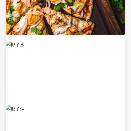
新鲜采摘的椰子
清凉解渴的椰子水