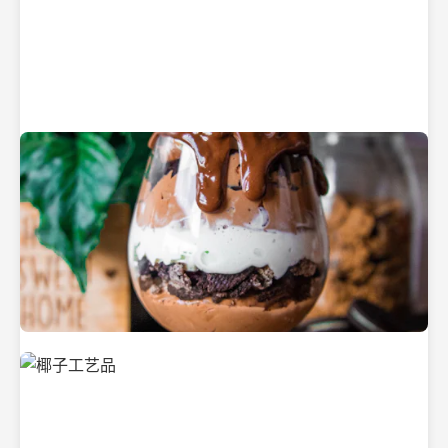
纯净的初榨椰子油
美味的椰子食品