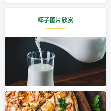
椰子图片欣赏
热带海滩上的椰子树