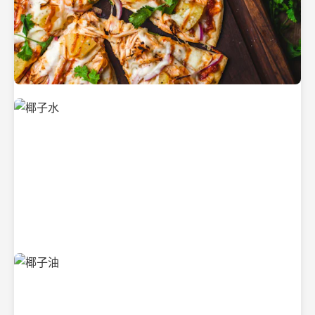
新鲜采摘的椰子
清凉解渴的椰子水