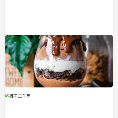
纯净的初榨椰子油
美味的椰子食品