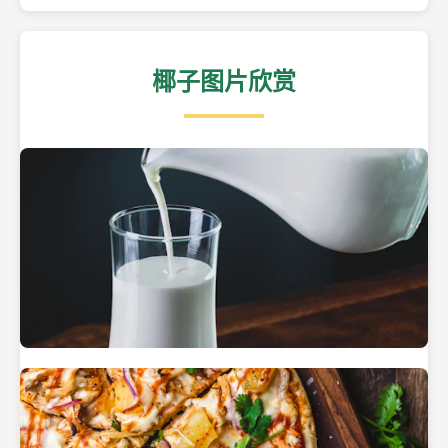
椰子图片欣赏
热带海滩上的椰子树