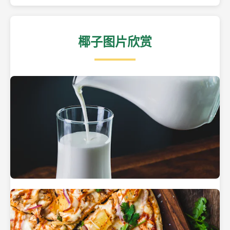
椰子图片欣赏
热带海滩上的椰子树