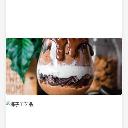
纯净的初榨椰子油
美味的椰子食品