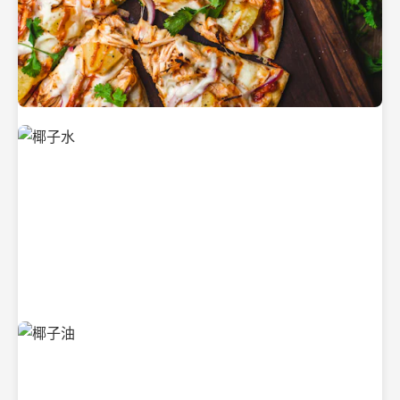
新鲜采摘的椰子
清凉解渴的椰子水