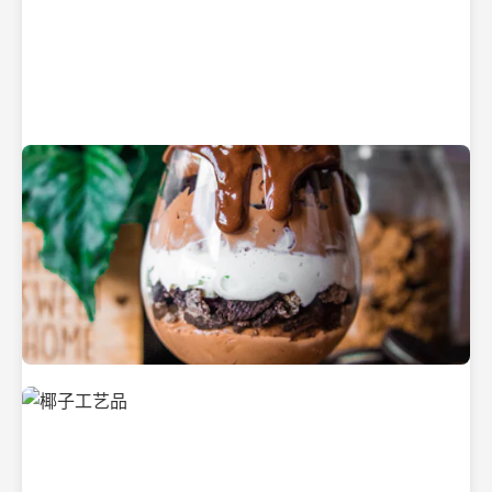
纯净的初榨椰子油
美味的椰子食品