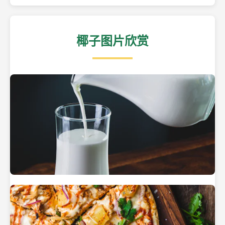
椰子图片欣赏
热带海滩上的椰子树