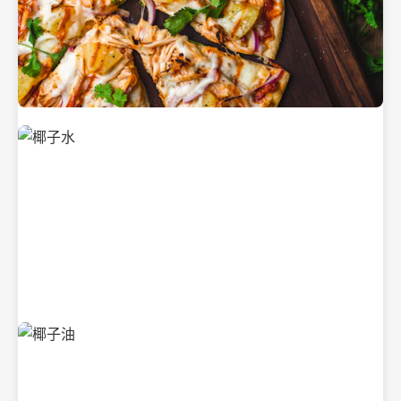
新鲜采摘的椰子
清凉解渴的椰子水