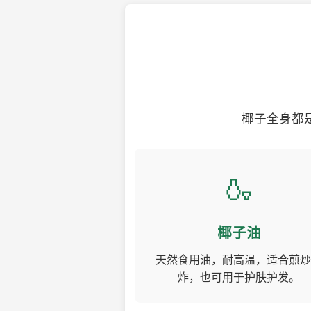
椰子全身都
🍶
椰子油
天然食用油，耐高温，适合煎炒
炸，也可用于护肤护发。