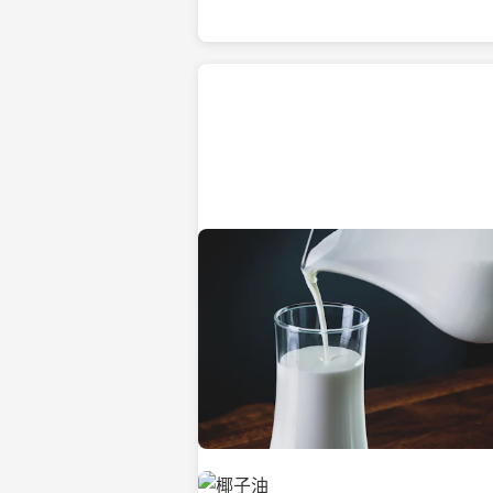
热带海滩上的椰子树