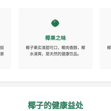
🥥
椰果之味
挺
椰子果实清甜可口，椰肉香醇，椰
椰
景
水清爽，是天然的健康饮品。
椰子的健康益处