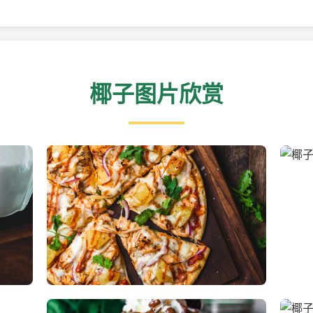
椰子图片欣赏
新鲜采摘的椰子
清凉