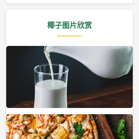
椰子图片欣赏
热带海滩上的椰子树