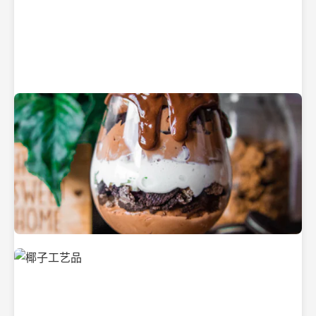
纯净的初榨椰子油
美味的椰子食品