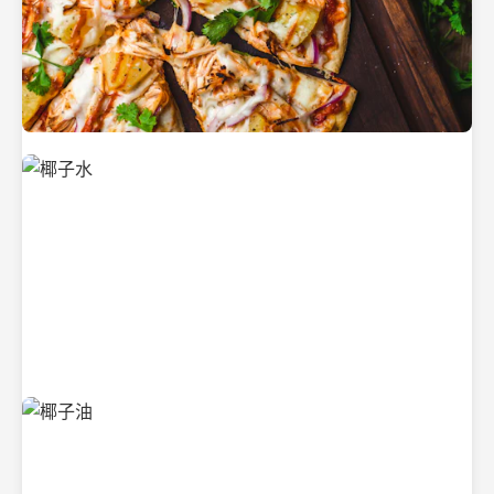
新鲜采摘的椰子
清凉解渴的椰子水