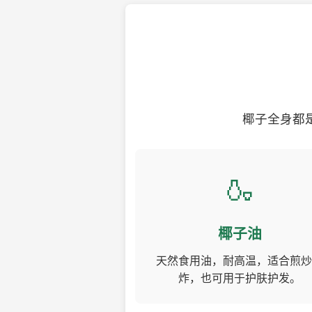
椰子全身都
🍶
椰子油
天然食用油，耐高温，适合煎炒
炸，也可用于护肤护发。