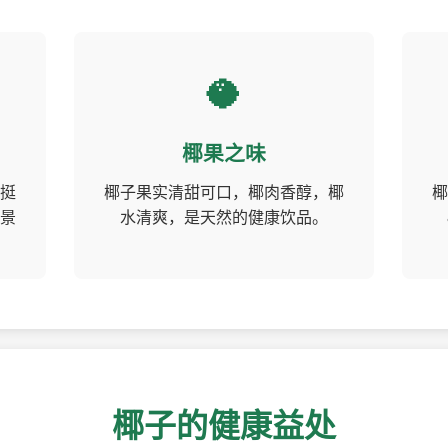
🥥
椰果之味
挺
椰子果实清甜可口，椰肉香醇，椰
椰
景
水清爽，是天然的健康饮品。
椰子的健康益处