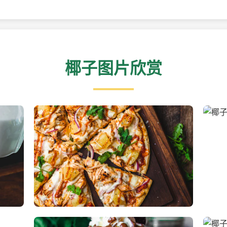
椰子图片欣赏
新鲜采摘的椰子
清凉