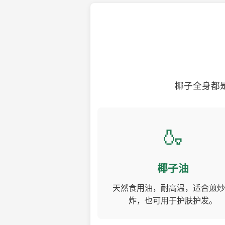
椰子全身都
🍶
椰子油
天然食用油，耐高温，适合煎炒
炸，也可用于护肤护发。