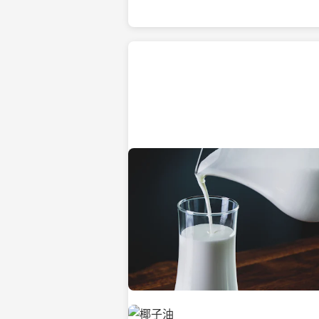
热带海滩上的椰子树