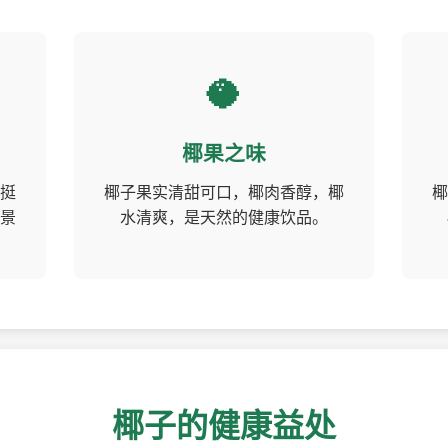
🥥
椰果之味
挺
椰子果实清甜可口，椰肉香醇，椰
椰
景
水清爽，是天然的健康饮品。
椰子的健康益处