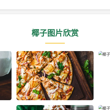
椰子图片欣赏
新鲜采摘的椰子
清凉