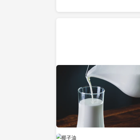
热带海滩上的椰子树