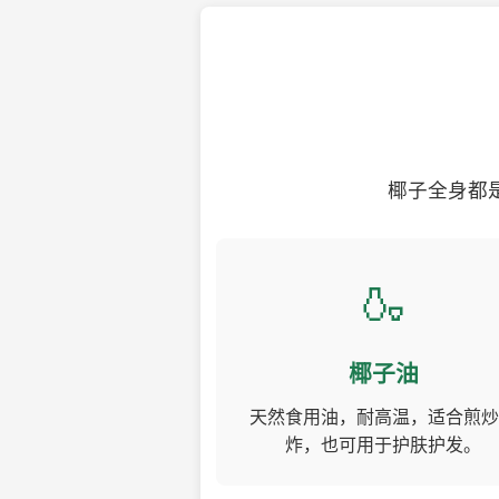
椰子全身都
🍶
椰子油
天然食用油，耐高温，适合煎炒
炸，也可用于护肤护发。