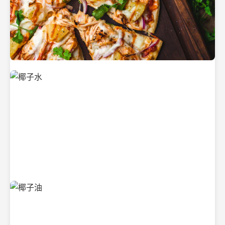
新鲜采摘的椰子
清凉解渴的椰子水