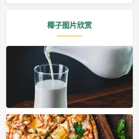
椰子图片欣赏
热带海滩上的椰子树