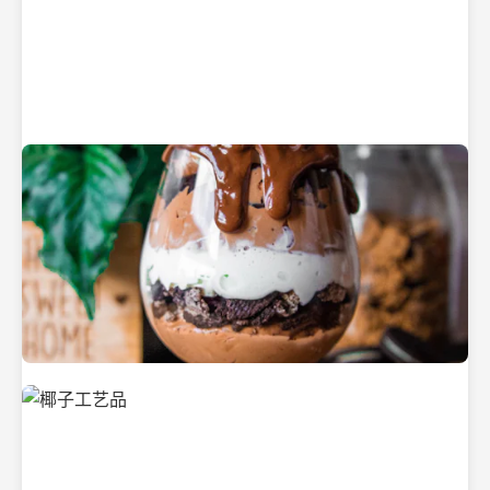
纯净的初榨椰子油
美味的椰子食品