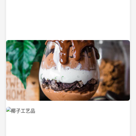
纯净的初榨椰子油
美味的椰子食品