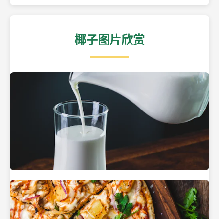
椰子图片欣赏
热带海滩上的椰子树