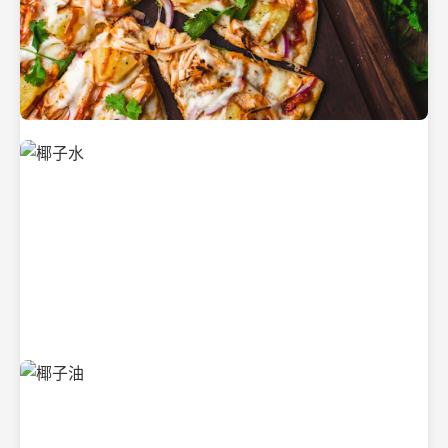
新鲜采摘的椰子
清凉解渴的椰子水