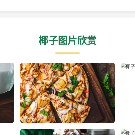
椰子图片欣赏
新鲜采摘的椰子
清凉