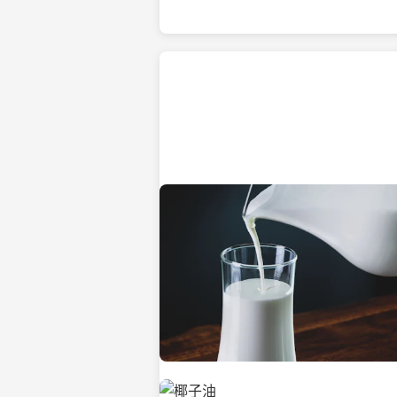
热带海滩上的椰子树