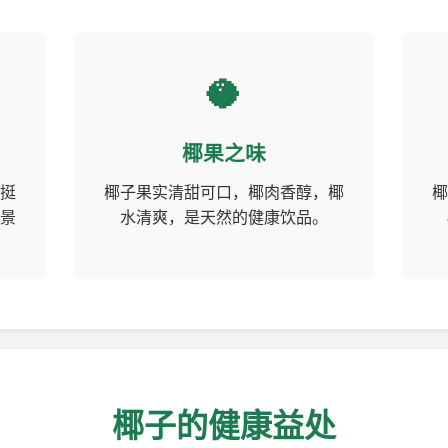
🥥
椰果之味
挺
椰子果实清甜可口，椰肉香醇，椰
椰
景
水清爽，是天然的健康饮品。
椰子的健康益处