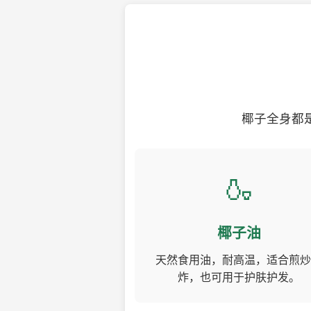
椰子全身都
🍶
椰子油
天然食用油，耐高温，适合煎炒
炸，也可用于护肤护发。