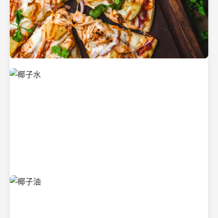
新鲜采摘的椰子
清凉解渴的椰子水