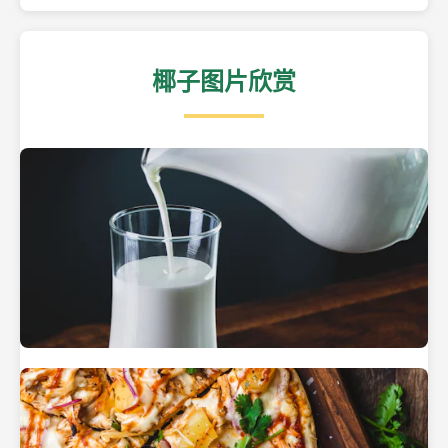
椰子图片欣赏
热带海滩上的椰子树