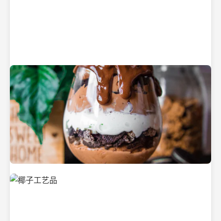
纯净的初榨椰子油
美味的椰子食品