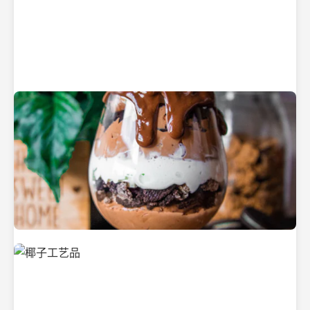
纯净的初榨椰子油
美味的椰子食品