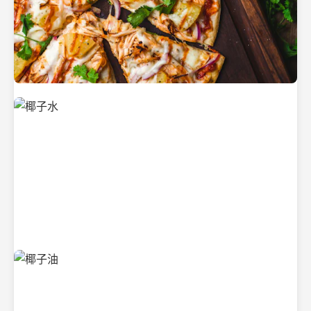
新鲜采摘的椰子
清凉解渴的椰子水