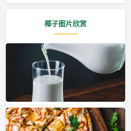
椰子图片欣赏
热带海滩上的椰子树