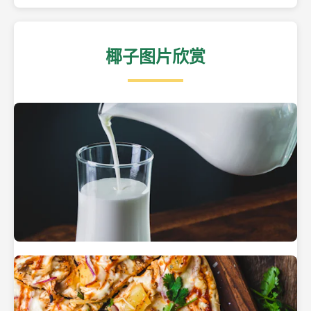
椰子图片欣赏
热带海滩上的椰子树