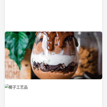
纯净的初榨椰子油
美味的椰子食品