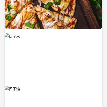
新鲜采摘的椰子
清凉解渴的椰子水