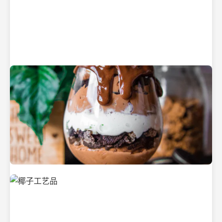
纯净的初榨椰子油
美味的椰子食品