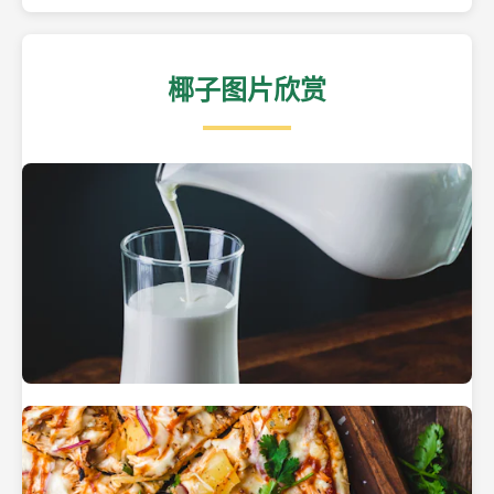
椰子图片欣赏
热带海滩上的椰子树