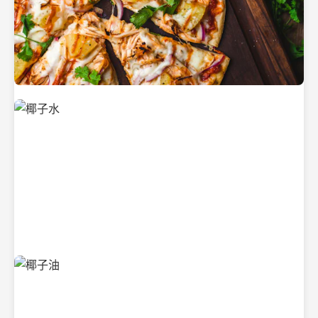
新鲜采摘的椰子
清凉解渴的椰子水