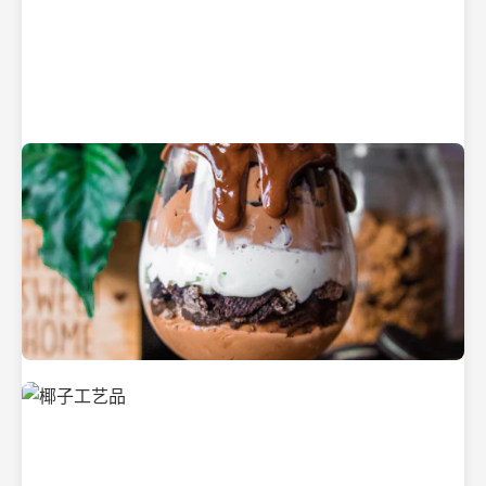
纯净的初榨椰子油
美味的椰子食品