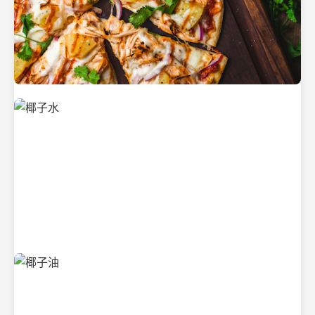
新鲜采摘的椰子
清凉解渴的椰子水