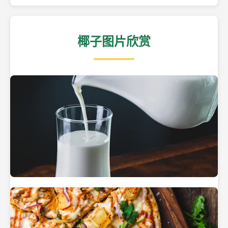
椰子图片欣赏
热带海滩上的椰子树