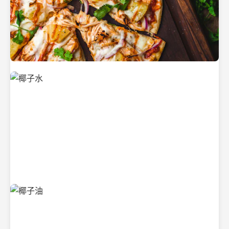
新鲜采摘的椰子
清凉解渴的椰子水