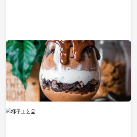
纯净的初榨椰子油
美味的椰子食品