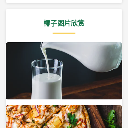
椰子图片欣赏
热带海滩上的椰子树