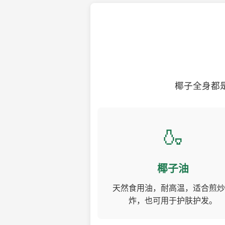
椰子全身都
🍶
椰子油
天然食用油，耐高温，适合煎炒
炸，也可用于护肤护发。