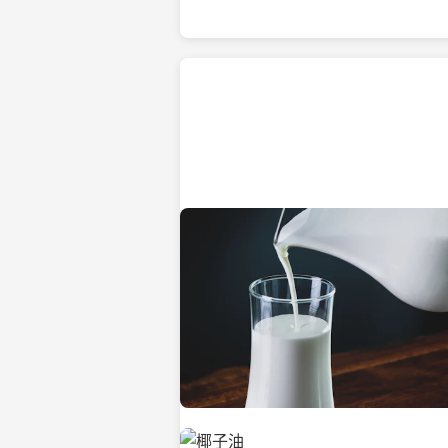
热带海滩上的椰子树