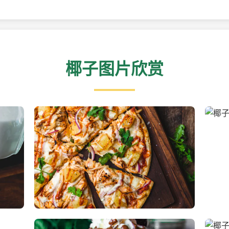
椰子图片欣赏
新鲜采摘的椰子
清凉