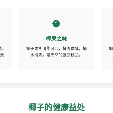
🥥
椰果之味
挺
椰子果实清甜可口，椰肉香醇，椰
椰
景
水清爽，是天然的健康饮品。
椰子的健康益处