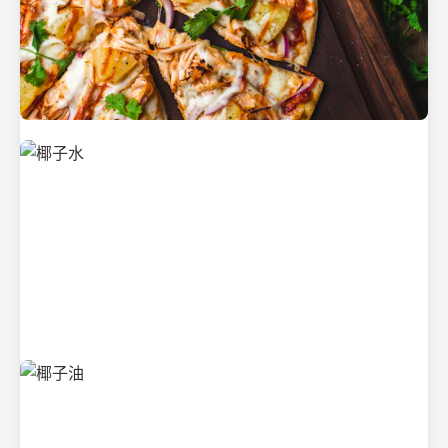
新鲜采摘的椰子
清凉解渴的椰子水