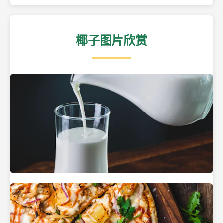
椰子图片欣赏
热带海滩上的椰子树