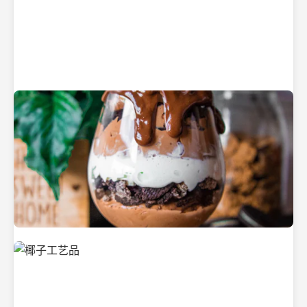
纯净的初榨椰子油
美味的椰子食品