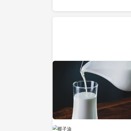
热带海滩上的椰子树