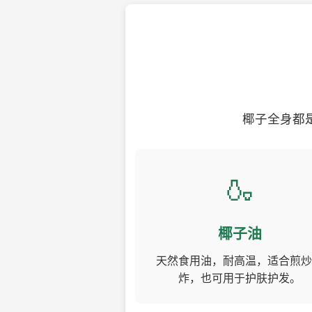
椰子全身都
🍶
椰子油
天然食用油，耐高温，适合煎炒
炸，也可用于护肤护发。