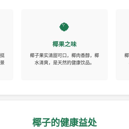
🥥
椰果之味
挺
椰子果实清甜可口，椰肉香醇，椰
椰
景
水清爽，是天然的健康饮品。
椰子的健康益处