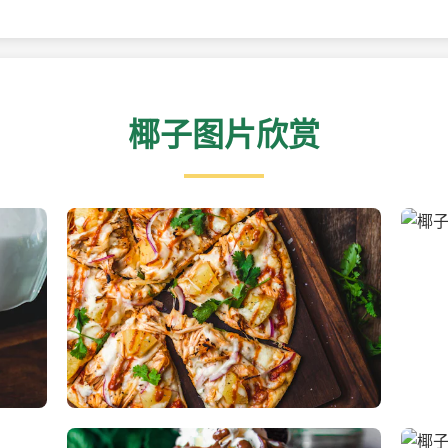
椰子图片欣赏
新鲜采摘的椰子
清凉