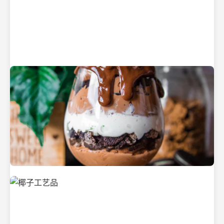
纯净的初榨椰子油
美味的椰子食品