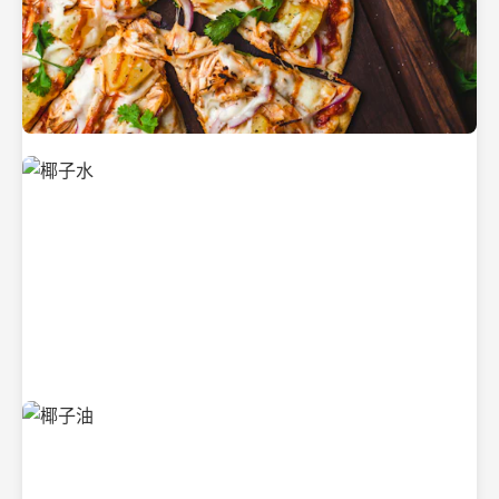
新鲜采摘的椰子
清凉解渴的椰子水