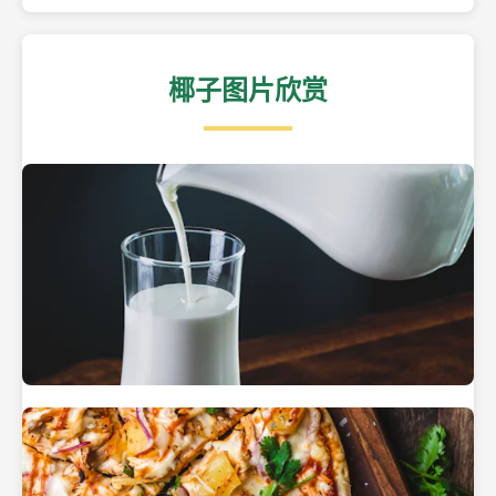
椰子图片欣赏
热带海滩上的椰子树