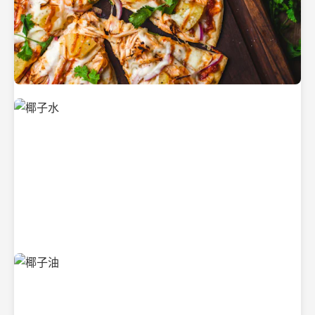
新鲜采摘的椰子
清凉解渴的椰子水