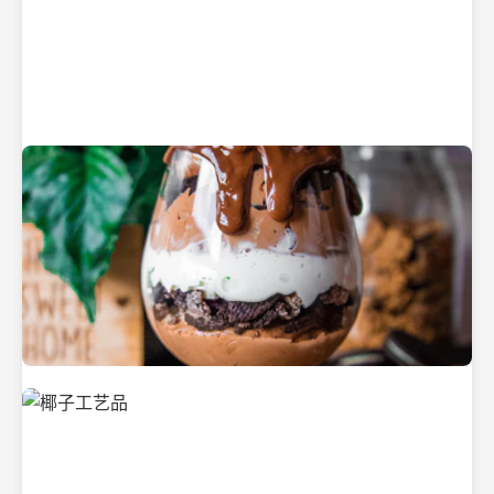
纯净的初榨椰子油
美味的椰子食品