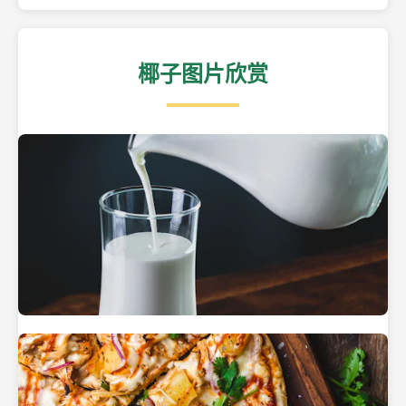
椰子图片欣赏
热带海滩上的椰子树