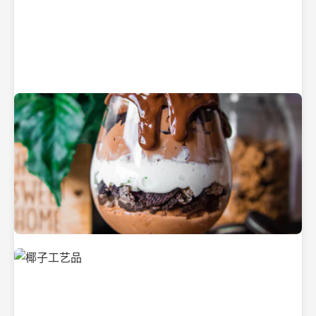
纯净的初榨椰子油
美味的椰子食品