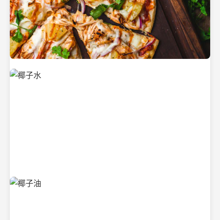
新鲜采摘的椰子
清凉解渴的椰子水