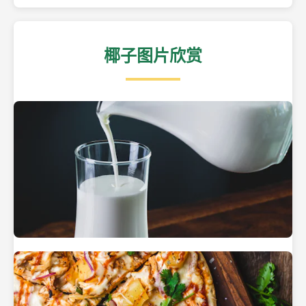
椰子图片欣赏
热带海滩上的椰子树