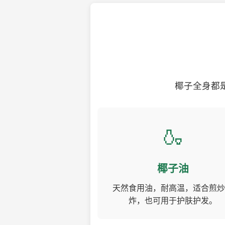
椰子全身都
🍶
椰子油
天然食用油，耐高温，适合煎炒
炸，也可用于护肤护发。