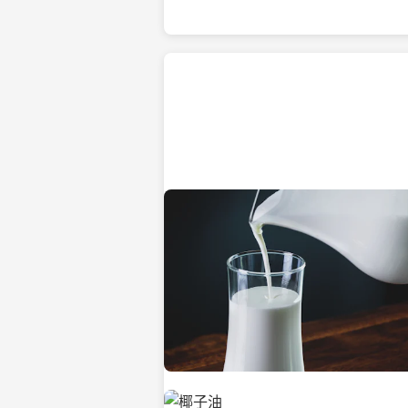
热带海滩上的椰子树