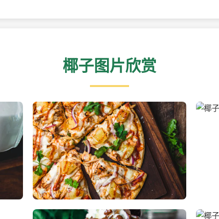
椰子图片欣赏
新鲜采摘的椰子
清凉