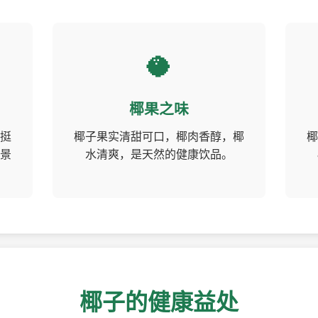
🥥
椰果之味
挺
椰子果实清甜可口，椰肉香醇，椰
椰
景
水清爽，是天然的健康饮品。
椰子的健康益处