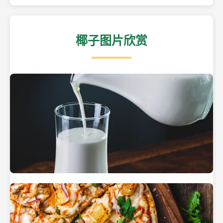
椰子图片欣赏
热带海滩上的椰子树