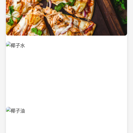
新鲜采摘的椰子
清凉解渴的椰子水