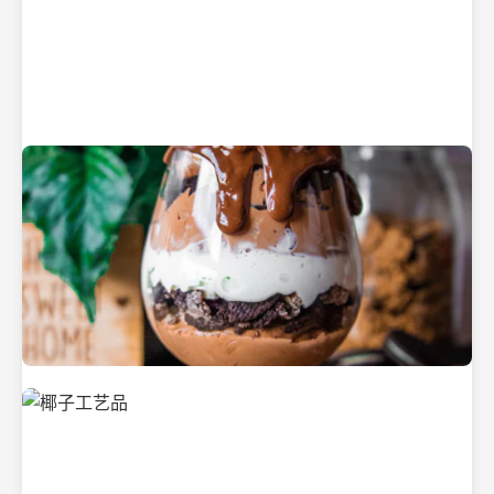
纯净的初榨椰子油
美味的椰子食品