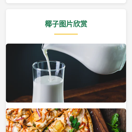
椰子图片欣赏
热带海滩上的椰子树