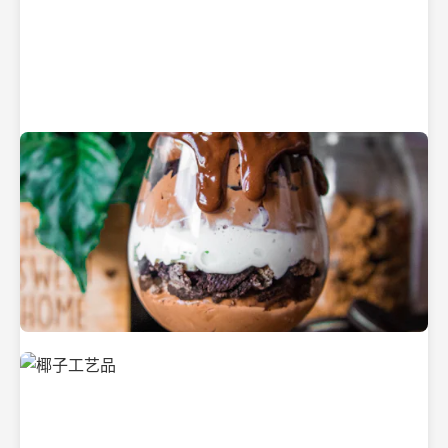
纯净的初榨椰子油
美味的椰子食品