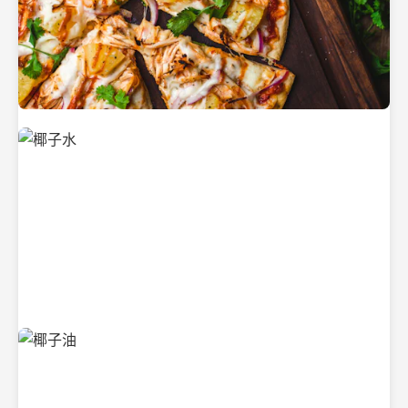
新鲜采摘的椰子
清凉解渴的椰子水