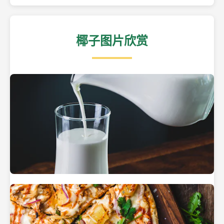
椰子图片欣赏
热带海滩上的椰子树