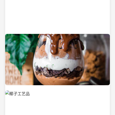
纯净的初榨椰子油
美味的椰子食品