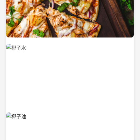
新鲜采摘的椰子
清凉解渴的椰子水