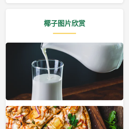
椰子图片欣赏
热带海滩上的椰子树