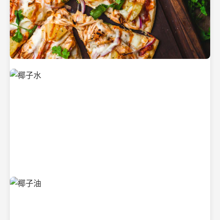
新鲜采摘的椰子
清凉解渴的椰子水