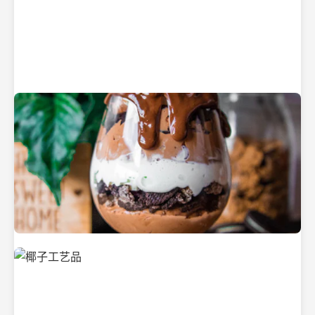
纯净的初榨椰子油
美味的椰子食品