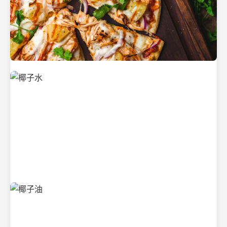
新鲜采摘的椰子
清凉解渴的椰子水