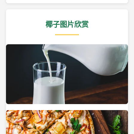
椰子图片欣赏
热带海滩上的椰子树