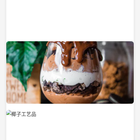
纯净的初榨椰子油
美味的椰子食品