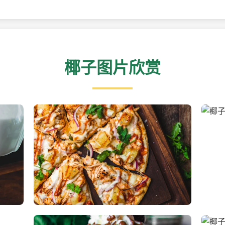
椰子图片欣赏
新鲜采摘的椰子
清凉