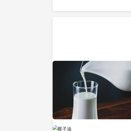
热带海滩上的椰子树