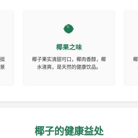
🥥
椰果之味
挺
椰子果实清甜可口，椰肉香醇，椰
椰
景
水清爽，是天然的健康饮品。
椰子的健康益处