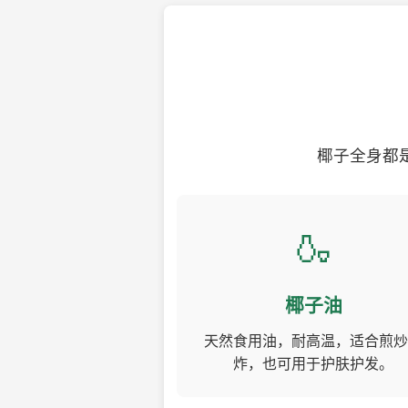
椰子全身都
🍶
椰子油
天然食用油，耐高温，适合煎炒
炸，也可用于护肤护发。