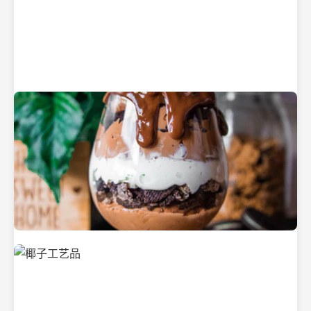
纯净的初榨椰子油
美味的椰子食品