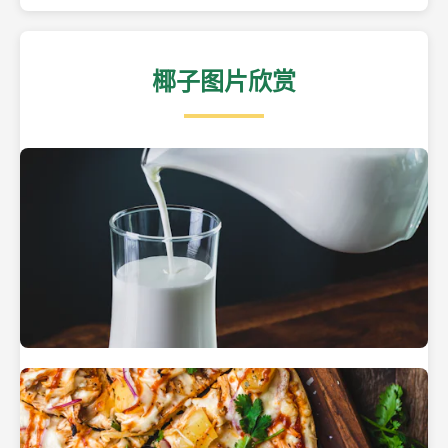
椰子图片欣赏
热带海滩上的椰子树