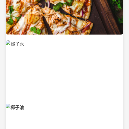
新鲜采摘的椰子
清凉解渴的椰子水