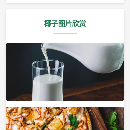
椰子图片欣赏
热带海滩上的椰子树