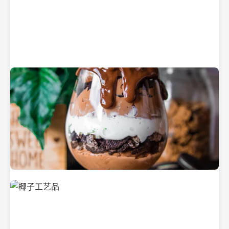
纯净的初榨椰子油
美味的椰子食品