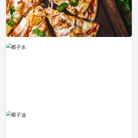
新鲜采摘的椰子
清凉解渴的椰子水