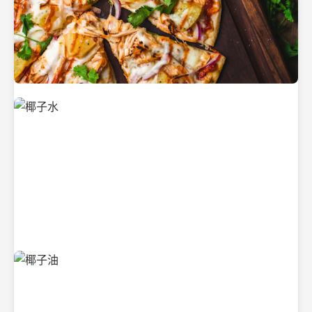
新鲜采摘的椰子
清凉解渴的椰子水