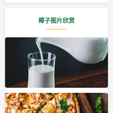
椰子图片欣赏
热带海滩上的椰子树