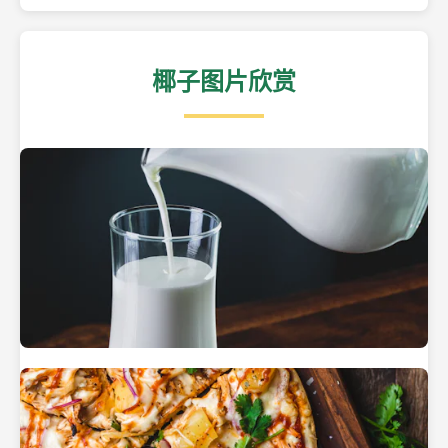
椰子图片欣赏
热带海滩上的椰子树