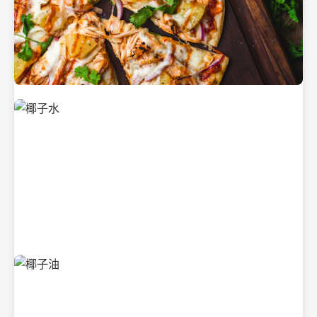
新鲜采摘的椰子
清凉解渴的椰子水