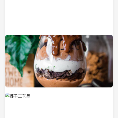
纯净的初榨椰子油
美味的椰子食品