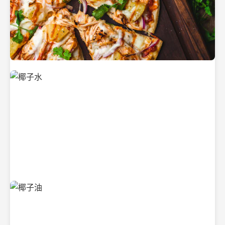
新鲜采摘的椰子
清凉解渴的椰子水