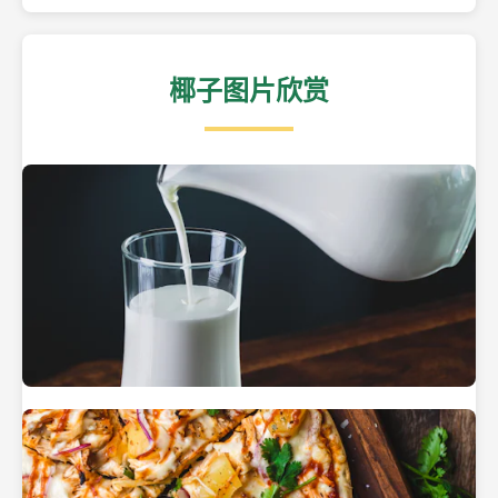
椰子图片欣赏
热带海滩上的椰子树